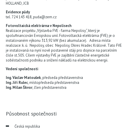
HOLLAND, JCB
Evidence půdy
tel. 724 143 418, puda@zem.cz
Fotovoltaická elektrárna v Nepolisech
Realizace projektu „Výstavba FVE - farma Nepolisy“, který je
spolufinancován Evropskou unií. Fotovoltaická elektrárna (FVE) je o
instalovaném výkonu 313,92 kW (bez akumulace). Adresa místa
realizace: k. ú. Nepolisy, obec Nepolisy, Okres Hradec Králové. Tato FVE
je instalovaná na nyní nově postavené stáji pro dojnice na parcelním
čísle st.505. Cílem výstavby FVE je zajištění částečné energetické
soběstačnosti podniku a snížení nákladů na elektrickou energii.
Vedení společnosti
Ing. Václav Matoušek
, předseda představenstva
Ing. Jiří Rulec
, místopředseda představenstva
Ing. Milan Škvor
, člen představenstva
Působnost společnosti
Česká republika