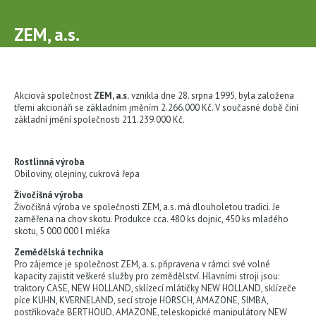
Přejít
k
ZEM, a.s.
hlavnímu
obsahu
Akciová společnost
ZEM, a.s.
vznikla dne 28. srpna 1995, byla založena
třemi akcionáři se základním jměním 2.266.000 Kč. V současné době činí
základní jmění společnosti 211.239.000 Kč.
Rostlinná výroba
Obiloviny, olejniny, cukrová řepa
Živočišná výroba
Živočišná výroba ve společnosti ZEM, a.s. má dlouholetou tradici. Je
zaměřena na chov skotu. Produkce cca. 480 ks dojnic, 450 ks mladého
skotu, 5 000 000 l mléka
Zemědělská technika
Pro zájemce je společnost ZEM, a. s. připravena v rámci své volné
kapacity zajistit veškeré služby pro zemědělství. Hlavními stroji jsou:
traktory CASE, NEW HOLLAND, sklízecí mlátičky NEW HOLLAND, sklízeče
píce KUHN, KVERNELAND, secí stroje HORSCH, AMAZONE, SIMBA,
postřikovače BERTHOUD, AMAZONE, teleskopické manipulátory NEW