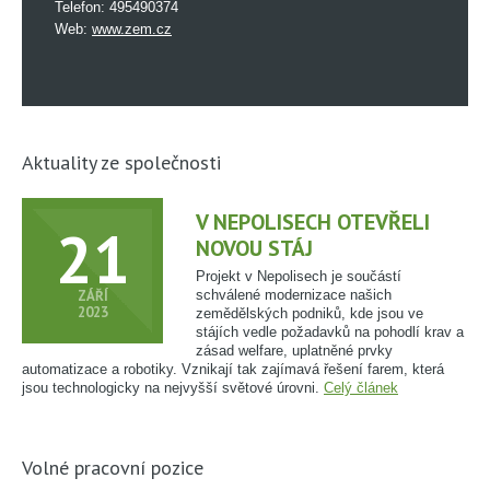
Telefon: 495490374
Web:
www.zem.cz
Aktuality ze společnosti
V NEPOLISECH OTEVŘELI
21
NOVOU STÁJ
Projekt v Nepolisech je součástí
ZÁŘÍ
schválené modernizace našich
2023
zemědělských podniků, kde jsou ve
stájích vedle požadavků na pohodlí krav a
zásad welfare, uplatněné prvky
automatizace a robotiky. Vznikají tak zajímavá řešení farem, která
jsou technologicky na nejvyšší světové úrovni.
Celý článek
Volné pracovní pozice