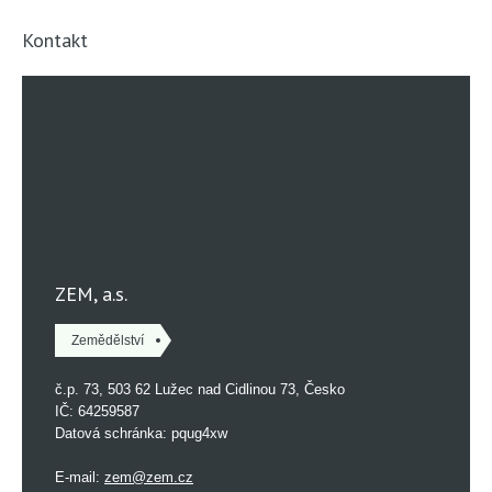
Kontakt
ZEM, a.s.
Zemědělství
č.p. 73, 503 62 Lužec nad Cidlinou 73, Česko
IČ: 64259587
Datová schránka: pqug4xw
E-mail:
zem@zem.cz